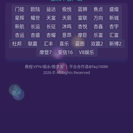
首页
企业介绍
企业报道