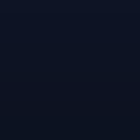
...
企业报道
应用指南
企业介绍
金洋7官方注册认证中心